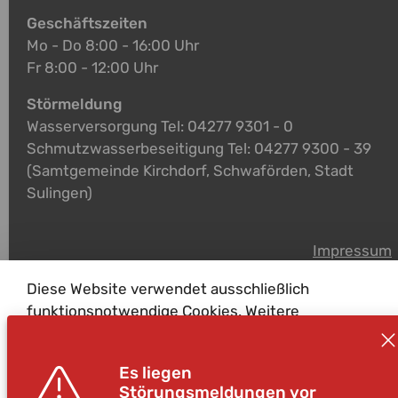
Geschäftszeiten
Mo - Do 8:00 - 16:00 Uhr
Fr 8:00 - 12:00 Uhr
Störmeldung
Wasserversorgung Tel: 04277 9301 - 0
Schmutzwasserbeseitigung Tel: 04277 9300 - 39
(Samtgemeinde Kirchdorf, Schwaförden, Stadt
Sulingen)
Impressum
Datenschutz
Diese Website verwendet ausschließlich
funktionsnotwendige Cookies. Weitere
Informationen zu Cookies und zur Verarbeitung
personenbezogener Daten auf dieser Website
Es liegen
finden Sie in unserer
Datenschutzerklärung
.
Störungsmeldungen vor